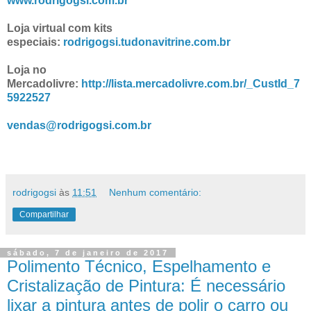
www.rodrigogsi.com.br
Loja virtual com kits
especiais:
rodrigogsi.tudonavitrine.com.br
Loja no
Mercadolivre:
http://lista.mercadolivre.com.br/_CustId_7
5922527
vendas@rodrigogsi.com.br
rodrigogsi
às
11:51
Nenhum comentário:
Compartilhar
sábado, 7 de janeiro de 2017
Polimento Técnico, Espelhamento e
Cristalização de Pintura: É necessário
lixar a pintura antes de polir o carro ou