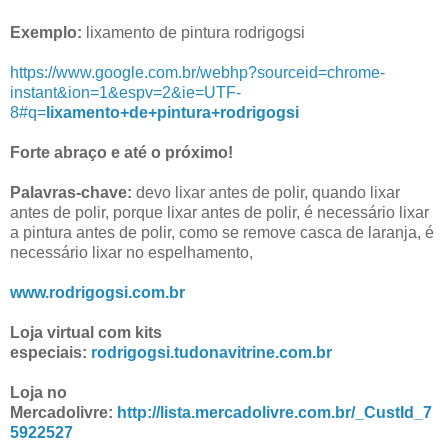
Exemplo:
lixamento de pintura rodrigogsi
https://www.google.com.br/webhp?sourceid=chrome-
instant&ion=1&espv=2&ie=UTF-
8#q=
lixamento+de+pintura+rodrigogsi
Forte abraço e até o próximo!
Palavras-chave:
devo lixar antes de polir, quando lixar
antes de polir, porque lixar antes de polir, é necessário lixar
a pintura antes de polir, como se remove casca de laranja, é
necessário lixar no espelhamento,
www.rodrigogsi.com.br
Loja virtual com kits
especiais:
rodrigogsi.tudonavitrine.com.br
Loja no
Mercadolivre:
http://lista.mercadolivre.com.br/_CustId_7
5922527