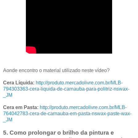
Aonde encontro o material utilizado neste vídeo?
Cera Líquida:
http://produto.mercadolivre.com.br/MLB-
794303363-cera-liquida-de-carnauba-para-politriz-nswax-
_JM
Cera em Pasta:
http://produto.mercadolivre.com.br/MLB-
764042783-cera-de-carnauba-em-pasta-nswax-paste-wax-
_JM
5. Como prolongar o brilho da pintura e