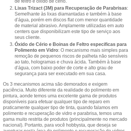
de feltro e óxido de cério.
Lixas Trizact (3M) para Recuperação de Parabrisas
:
Semelhante às lixas diamantadas e também à base
d'água, porém em discos flat com menor quantidade
de material abrasivo. Amplamente utilizadas em auto
centers que disponibilizam este tipo de serviço aos
seus cliente.
Óxido de Cério e Boinas de Feltro especificas para
Polimento em Vidro
: O mecanismo mais simples para
remoção de pequenos riscos de palheta não sensíveis
ao tato, hologramas e chuva ácida. Também à base
d'água, com baixo poder de corte e alto grau de
segurança para ser executado em sua casa.
Os 3 mecanismos acima são demorados e exigem
paciência. Muito diferente da realidade do polimento em
pintura, aonde temos uma excelente gama de produtos
disponíveis para efetuar qualquer tipo de reparo em
praticamente qualquer tipo de tinta, quando falamos em
polimento e recuperação de vidro e parabrisa, temos uma
gama muito restrita de produtos (principalmente no mercado
nacional). Portanto, para você hobbysta, que deseja se
aventurar nesta área de polimento e recuperação de vidros,