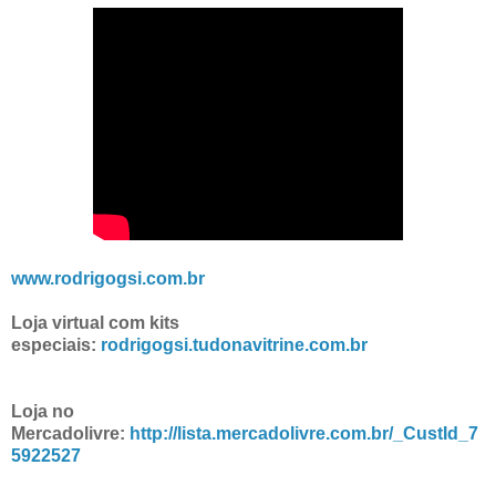
www.rodrigogsi.com.br
Loja virtual com kits
especiais:
rodrigogsi.tudonavitrine.com.br
Loja no
Mercadolivre:
http://lista.mercadolivre.com.br/_CustId_7
5922527