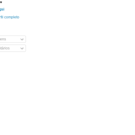
eu
gsi
fil completo
ens
ários