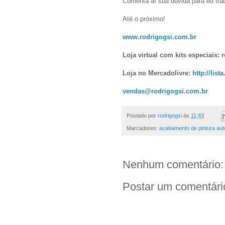
Comenta aí sua dúvida para eu trab
Até o próximo!
www.rodrigogsi.com.br
Loja virtual com kits especiais:
r
Loja no Mercadolivre:
http://lis
vendas@rodrigogsi.com.br
Postado por
rodrigogsi
às
11:43
Marcadores:
acabamento de pintura aut
Nenhum comentário:
Postar um comentári