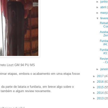
►
junh
►
abril
►
març
▼
fever
Rebat
Com
Avalia
Zer
Funila
#4:
Funila
#3: 
Revie
- C
reto Liszt GM 94 PU MS
►
janei
ueimar etapas, embora o acabamento em uma etapa fosse
►
2017
(4
►
2016
(6
a parte de lataria e funilaria, em breve algo sobre o
►
2015
(5
io também e algum review novamente.
►
2014
(5
►
2013
(2