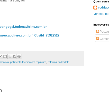
alhar na solução!
Quem sou 
rodrigo
Ver meu per
Inscrever-se
odrigogsi.tudonavitrine.com.br
Postag
ta.mercadolivre.com.br/_CustId_75922527
Coment
omotiva
,
polimento técnico em repintura
,
reforma do kadett
o