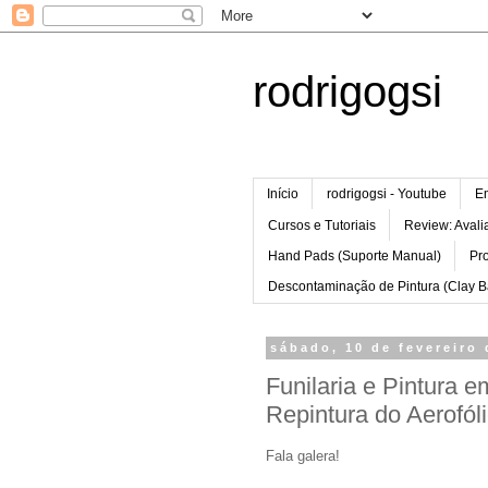
rodrigogsi
Início
rodrigogsi - Youtube
Em
Cursos e Tutoriais
Review: Avali
Hand Pads (Suporte Manual)
Pr
Descontaminação de Pintura (Clay B
sábado, 10 de fevereiro
Funilaria e Pintura 
Repintura do Aerofól
Fala galera!