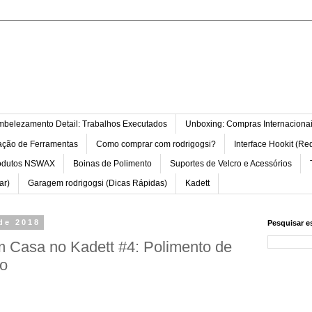
belezamento Detail: Trabalhos Executados
Unboxing: Compras Internaciona
ação de Ferramentas
Como comprar com rodrigogsi?
Interface Hookit (Re
odutos NSWAX
Boinas de Polimento
Suportes de Velcro e Acessórios
ar)
Garagem rodrigogsi (Dicas Rápidas)
Kadett
 de 2018
Pesquisar e
em Casa no Kadett #4: Polimento de
io