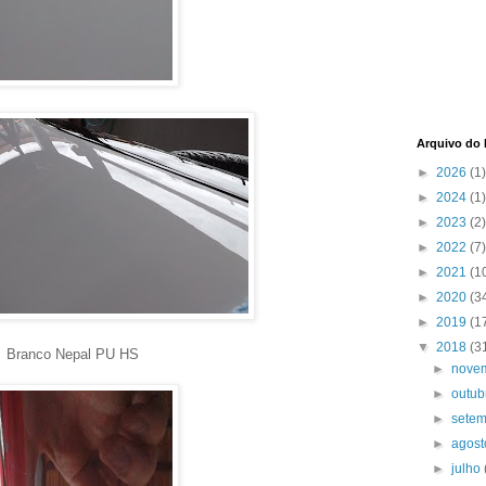
Arquivo do 
►
2026
(1)
►
2024
(1)
►
2023
(2)
►
2022
(7)
►
2021
(1
►
2020
(3
►
2019
(1
▼
2018
(3
Branco Nepal PU HS
►
nove
►
outu
►
sete
►
agos
►
julho