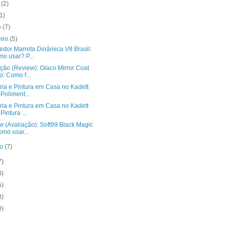
o
(2)
(1)
o
(7)
eiro
(5)
edor Marreta Dinâmica V8 Brasil:
o usar? P...
ção (Review): Glaco Mirror Coat
o: Como f...
ria e Pintura em Casa no Kadett
 Poliment...
ria e Pintura em Casa no Kadett
Pintura ...
w (Avaliação): Soft99 Black Magic
omo usar...
ro
(7)
7)
3)
5)
3)
0)