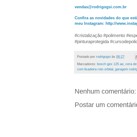
vendas@rodrigogsi.com.br
Confira as novidades do que est
meu Instagram:
http://www.inst
#cristalização #polimento #esp
#pinturaprotegida #cursodepol
Postado por
rodrigogsi
às
06:27
Marcadores:
bosch gex 125 ae
,
cera de
com lixadeira roto orbital
,
garagem rodri
Nenhum comentário:
Postar um comentári