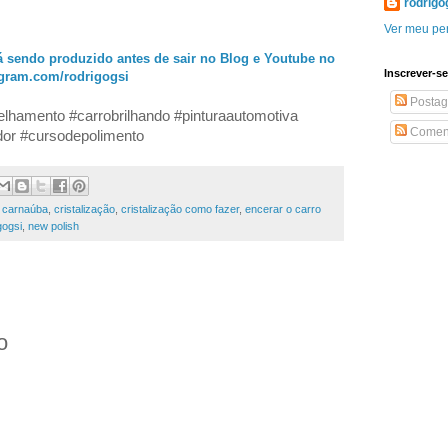
rodrigo
Ver meu per
á sendo produzido antes de sair no Blog e Youtube no
Inscrever-se
agram.com/rodrigogsi
Postag
elhamento #carrobrilhando #pinturaautomotiva
Coment
idor #cursodepolimento
 carnaúba
,
cristalização
,
cristalização como fazer
,
encerar o carro
gogsi
,
new polish
o