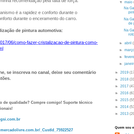
 minha recomendação pela falta de força.
▼
maio
Na Ga
pin
ismo é a rapidez e conforto durante o
nforto durante o enceramento do carro.
Na Ga
de 
Na Ga
lização de pintura automotiva:
roto
/2017/06/como-fazer-cristalizacao-de-pintura-como-
►
abril
ml
►
març
►
fever
►
janei
he, se inscreva no canal, deixe seu comentário
►
2019
(1
stões.
►
2018
(3
►
2017
(4
►
2016
(6
►
2015
(5
to de qualidade? Compre comigo! Suporte técnico
►
2014
(5
ionais!
►
2013
(2
gsi.com.br
Quem sou 
ta.mercadolivre.com.br/_CustId_75922527