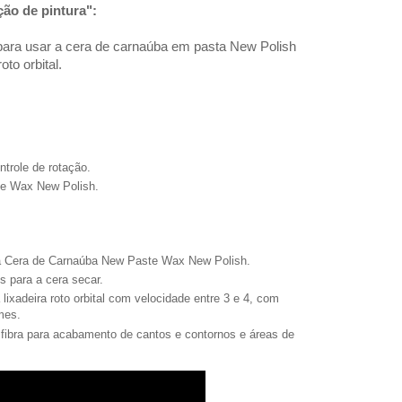
ção de pintura":
 para usar a cera de carnaúba em pasta New Polish
o orbital.
ntrole de rotação.
e Wax New Polish.
a Cera de Carnaúba New Paste Wax New Polish.
s para a cera secar.
lixadeira roto orbital com velocidade entre 3 e 4, com
mes.
o fibra para acabamento de cantos e contornos e áreas de