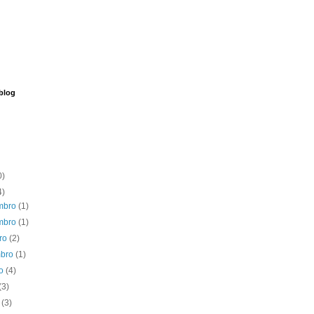
blog
0)
4)
mbro
(1)
mbro
(1)
bro
(2)
mbro
(1)
to
(4)
(3)
o
(3)