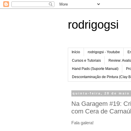
rodrigogsi
Início
rodrigogsi - Youtube
Em
Cursos e Tutoriais
Review: Avali
Hand Pads (Suporte Manual)
Pr
Descontaminação de Pintura (Clay B
quinta-feira, 28 de maio
Na Garagem #19: Cris
com Cera de Carnaú
Fala galera!