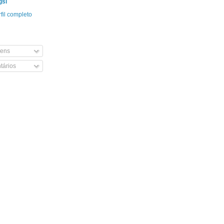
gsi
fil completo
ens
ários