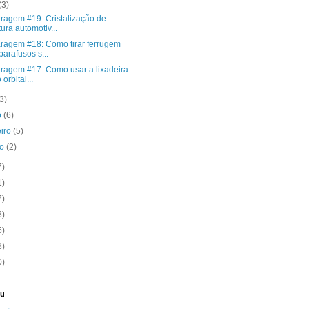
(3)
ragem #19: Cristalização de
tura automotiv...
ragem #18: Como tirar ferrugem
parafusos s...
ragem #17: Como usar a lixadeira
 orbital...
(3)
o
(6)
eiro
(5)
ro
(2)
7)
1)
7)
3)
5)
3)
0)
eu