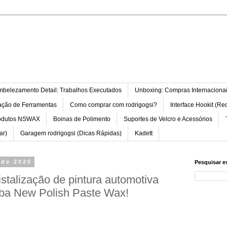
belezamento Detail: Trabalhos Executados
Unboxing: Compras Internaciona
ação de Ferramentas
Como comprar com rodrigogsi?
Interface Hookit (Re
odutos NSWAX
Boinas de Polimento
Suportes de Velcro e Acessórios
ar)
Garagem rodrigogsi (Dicas Rápidas)
Kadett
 de 2020
Pesquisar e
talização de pintura automotiva
ba New Polish Paste Wax!