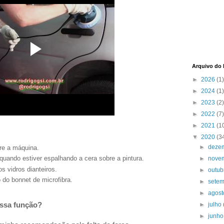
Arquivo do 
►
2026
(1)
►
2024
(1)
►
2023
(2)
►
2022
(7)
►
2021
(1
▼
2020
(3
►
deze
re a máquina.
 quando estiver espalhando a cera sobre a pintura.
►
nove
s vidros dianteiros.
►
outu
 do bonnet de microfibra.
►
sete
►
agos
►
julho
essa função?
►
junh