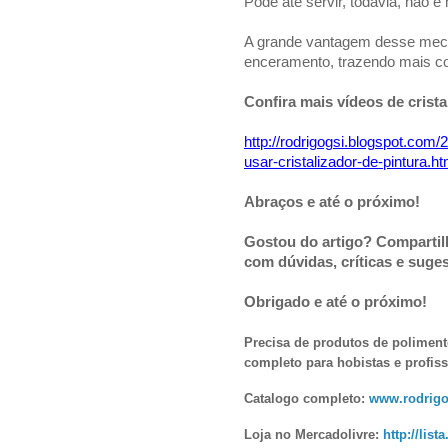
Pode até servir, todavia, não é
A grande vantagem desse mecan
enceramento, trazendo mais co
Confira mais vídeos de crista
http://rodrigogsi.blogspot.com
usar-cristalizador-de-pintura.ht
Abraços e até o próximo!
Gost
ou do artigo? Compartil
com dúvidas, críticas e suge
Obrigado e até o próximo!
Precisa de produtos de polimen
completo para hobistas e profiss
Catalogo completo:
www.rodrigo
Loja no Mercadolivre:
http://lis